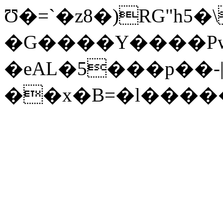
Ʊ�=`�z8�)RG"h5�\Dߌ�X$��G���e��um��[��$Eɲ.�٩Z53�'˹��o���Aw���5�
�G����Y����PwT
�eAL�5���p��-
��x�B=�l�����