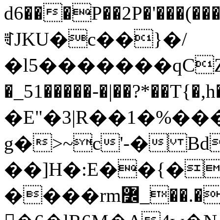
d6���P��2P�'���(��� �<{�ں��6e)���'�Tsv:F��U�
ꈦJKU�c��}�/
�l5�������qCZ&�ߑ)7 L��o
�_51�����-�|��?*��T{�,h�'��׻NO
�E"�3|R��1�%�
g�>~c'-� B
��]H�:E��{�
����rm߼_��.�L��#�w�sǭ��󧦕��