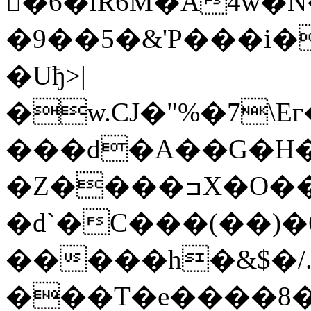
�6�lR6M�A4w�
�9��5�&'P���i
�Uђ>|
�w.CJ�"%�7
���d�A��G�
�Z����ߏX�O��}
�d`�C���(��)�
�����h�&$�/.
���T�e����8��