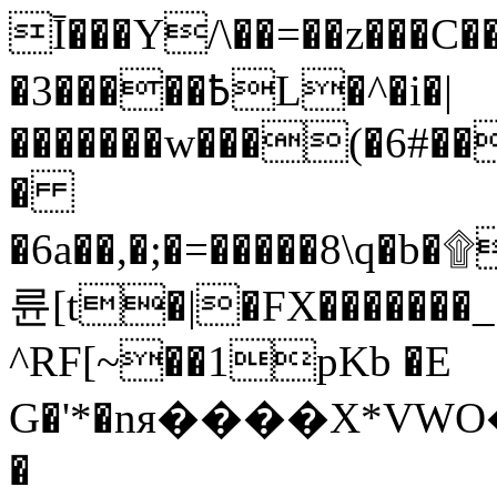
Ī���Y/\��=��z���C�
�3�����߿L�^�i�|
�������w���(�6#�
�
�6a��,�;�=�����8\
륜[t�|�FX�������_
^RF[~��1pKb �E
G�'*�nя����X*VWO���
�